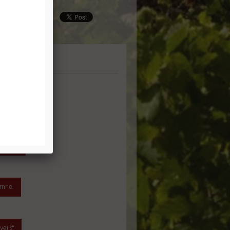
y 2023
omne.
eils"