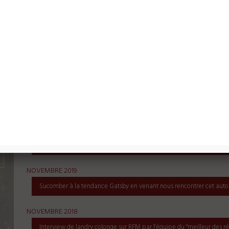
Autres actualités
NOVEMBRE 2023
Sélection Guide Hachette des vins 2024
JANVIER 2023
3 Médailles pour notre Domaine au concours International du Gama
NOVEMBRE 2019
Sucomber à la tendance Gatsby en venant nous rencontrer cet aut
NOVEMBRE 2018
Interview de landry colonge sur RFM par l'équipe du "meilleur des rév