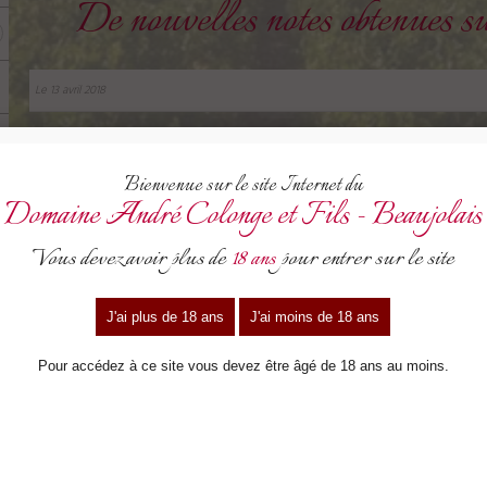
De nouvelles notes obtenues su
Le 13 avril 2018
Le journaliste Josh Raynolds Déguste nos vins
Documents associés à cette actualité :
viniou-blanc16.pdf
-
viniou-fl-br