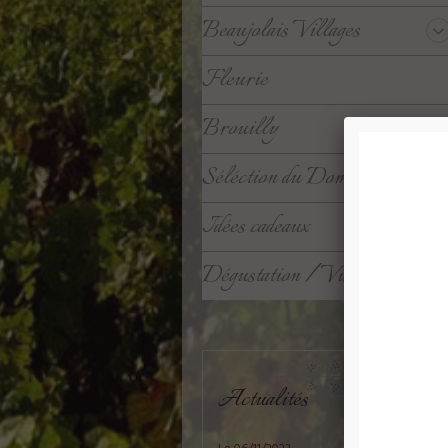
Beaujolais Villages
Fleurie
Brouilly
Séléction du Domaine
Idées cadeaux
Dégustation / Visite
Actualités