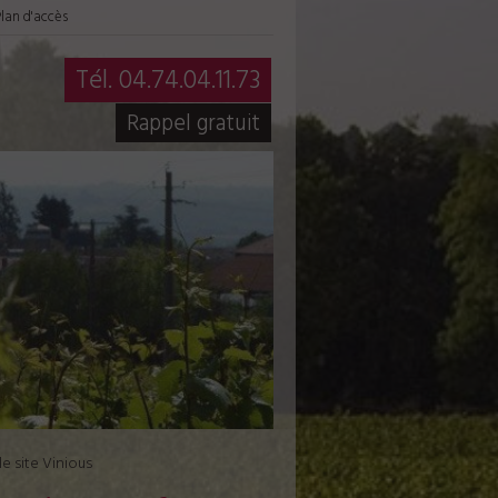
lan d'accès
Tél. 04.74.04.11.73
Rappel gratuit
e site Vinious