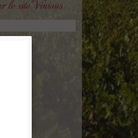
r le site Vinious
-bv16.pdf